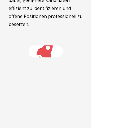
dabei, geeignete Kandidaten
effizient zu identifizieren und
offene Positionen professionell zu
besetzen.
Besetzen Sie offene
Positionen effizient und
direkt.
Lassen Sie uns gemeinsam
passende Kandidaten finden
und Ihre Recruitingprozesse
nachhaltig entlasten.