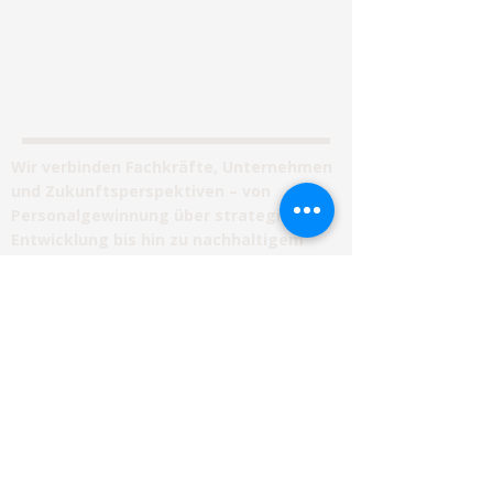
Unternehmensberatung
Jobvermittlung
Impressum
Wir verbinden Fachkräfte, Unternehmen
und Zukunftsperspektiven – von
Personalgewinnung über strategische
Entwicklung bis hin zu nachhaltigem
Wachstum.
Unsere
Leistungen
Jobvermittlun
g