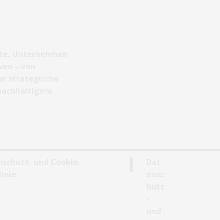
Unternehmensberatung
Jobvermittlung
fte, Unternehmen
ven – von
Impressum
r strategische
 nachhaltigem
nschutz- und Cookie-
Dat
linie
ensc
hutz
-
und