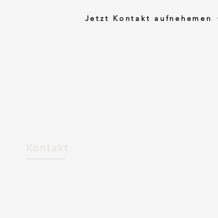
Jetzt Kontakt aufnehemen
Kontakt
GBS-Recruiting
Schleißheimerstr. 9
80333 München
Deutschland