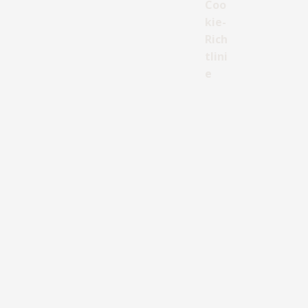
Coo
kie-
Rich
tlini
e