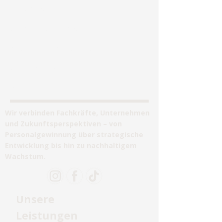
Homepage
Personalberatung
Unternehmensberatung
Jobvermittlung
Impressum
Wir verbinden Fachkräfte, Unternehmen
und Zukunftsperspektiven – von
Personalgewinnung über strategische
Entwicklung bis hin zu nachhaltigem
Wachstum.
Unsere
Leistungen