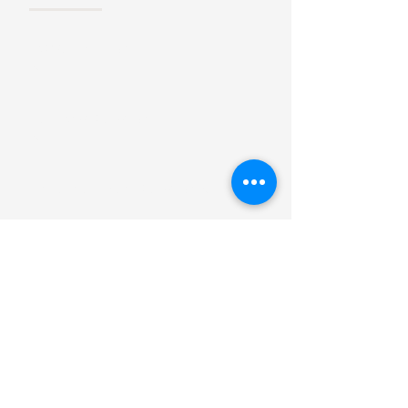
Jobvermittlun
g
Personalberatun
g
Unternehmensberatung
Kontakt
GBS-Recruiting
Schleißheimerstr. 9
80333 München
Deutschland