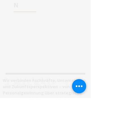
N
Homepage
Personalberatung
Unternehmensberatung
Jobvermittlung
Impressum
Wir verbinden Fachkräfte, Unternehmen
und Zukunftsperspektiven – von
Personalgewinnung über strategische
Entwicklung bis hin zu nachhaltigem
Wachstum.