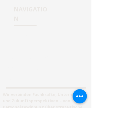
NAVIGATIO
N
Homepage
Personalberatung
Unternehmensberatung
Jobvermittlung
Impressum
Wir verbinden Fachkräfte, Unternehmen
und Zukunftsperspektiven – von
Personalgewinnung über strategische
Entwicklung bis hin zu nachhaltigem
Wachstum.